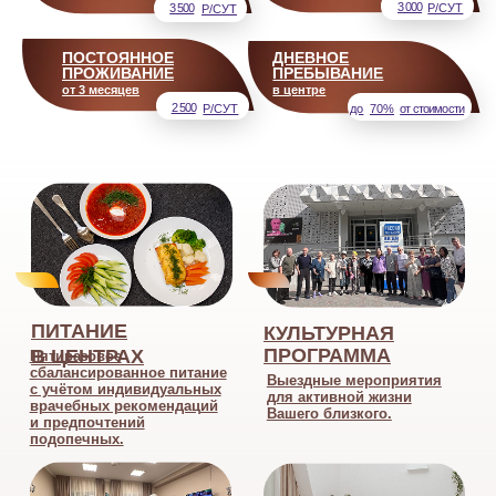
Гериатрические центры Комфорт
ВИШНЁВЫЙ
ЧИСТЫЕ ПРУДЫ
Район: Восточный
Район: Лесобаза
8-800-300-26-00
8-800-300-26-00
+7 (3452) 39-90-77
+7(3452) 51-11-61
звонки принимаются
звонки принимаются
с 8 до 17
с 8 до 17
625046 г. Тюмень,
625034 г. Тюмень,
ул. Вишневая, 9
ул. Чистые пруды, 9
ОТЗЫВЫ ЯНДЕКС
ОТЗЫВЫ ЯНДЕКС
ОТЗЫВЫ 2ГИС
ОТЗЫВЫ 2ГИС
ПОСТРОИТЬ МАРШРУТ
ПОСТРОИТЬ МАРШРУТ
ЗАКАЗАТЬ ТРАНСФЕР
ЗАКАЗАТЬ ТРАНСФЕР
pansionat_komfort@mail.ru
О ПОСТАВЩИКЕ СОЦИАЛЬНЫХ УСЛУГ