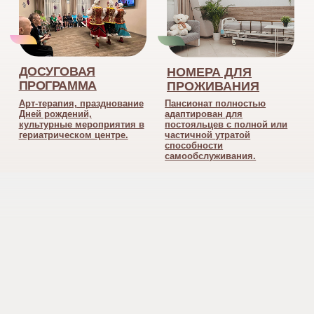
НАШИ ПАНСИОНАТЫ
КОМФОРТ
о компании
УСЛОВИЯ РАЗМЕЩЕНИЯ
о поставщике
госпрограмма
КАРТА САЙТА
ДОПОЛНИТЕЛЬНЫЕ УСЛУГИ
медицинское сопровождение
диагностика заболеваний
социально-правовые услуги
8-800-300-26-00
БЕСПЛАТНАЯ КОНСУЛЬТАЦИЯ
звонки принимаются с 8 до 17