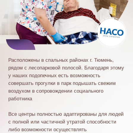
Расположены в спальных районах г. Тюмень,
рядом с лесопарковой полосой. Благодаря этому
у наших подопечных есть возможность
совершать прогулки в парк подышать свежим
воздухом в сопровождении социального
работника
Все центры полностью адаптированы для людей
с полной или частичной утратой способности
либо возможности осуществлять
самообслуживание.
ОТДЕЛ КЛИЕНТСКОГО
ОБСЛУЖИВАНИЯ:
ПН-ВС с 9-00 до 21-00
8-800-300-26-00
звонки принимаются с 8 до 17
ВИШНЁВЫЙ
Район: Восточный