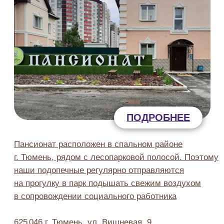
ЧИСТЫЕ ПРУДЫ
Район: Лесобаза
ПОДРОБНЕЕ
Пансионат полностью адаптирован для
постояльцев с полной или частичной утратой
способности либо возможности осуществлять
самообслуживание.
Крыльцо оборудовано пандусами и перилами для
удобства передвижения маломобильных людей