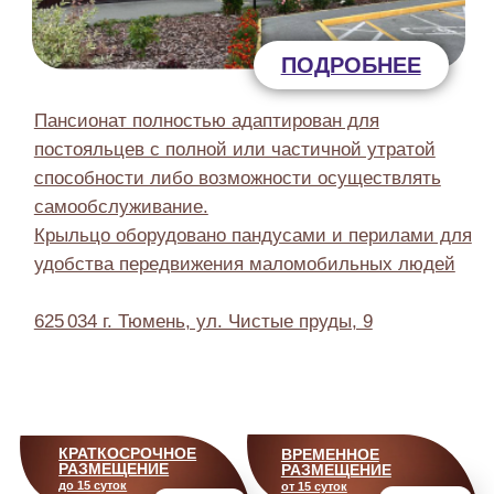
ДОСУГОВАЯ
НОМЕРА ДЛЯ
ПРОГРАММА
ПРОЖИВАНИЯ
Арт-терапия, празднование
Пансионат полностью
Дней рождений,
адаптирован для
культурные мероприятия в
постояльцев с полной или
гериатрическом центре.
частичной утратой
способности
самообслуживания.