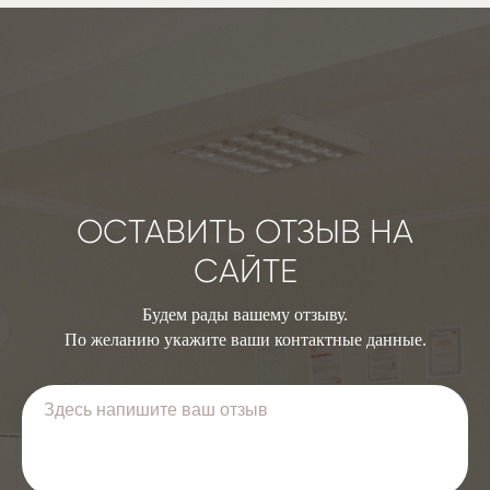
УСЛОВИЯ РАЗМЕЩЕНИЯ
о поставщике
госпрограмма
КАРТА САЙТА
ДОПОЛНИТЕЛЬНЫЕ УСЛУГИ
медицинское сопровождение
диагностика заболеваний
социально-правовые услуги
8-800-300-26-00
ОСТАВИТЬ ОТЗЫВ НА
БЕСПЛАТНАЯ КОНСУЛЬТАЦИЯ
звонки принимаются с 8 до 17
САЙТЕ
Будем рады вашему отзыву.
По желанию укажите ваши контактные данные.