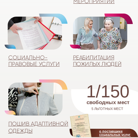
ЛУЧШИЙ СОЦИАЛЬНЫЙ
ПРОЕКТ 2025 ГОДА
ВАШЕ ДОВЕРИЕ -
РЕЗУЛЬТАТЫ
НЕЗАВИСИМОЙ
НАШ ПРИОРИТЕТ
ОЦЕНКИ КАЧЕСТВА
ОКАЗАНИЯ УСЛУГ
bus.gov.ru
ПОДДЕРЖКА
БЕЗОПАСНОСТЬ
ВСЁ ВКЛЮЧЕНО
56 номеров нашей
5ти разовое питание
Квалифицированные
сети пансионатов
и культурная программа
специалисты оказывают
оборудованы
психологическую
новейшими системами
поддержку
Частный пансионат для пожилых людей
«Комфорт» предлагает уютные и безопасные
условия для проживания. Мы понимаем, как важно
обеспечить уют, безопасность и удобство нашим
подопечным, поэтому уделяем особое внимание
выбору местоположения наших отделений. Они
расположены в спокойных районах с удобной
транспортной развязкой для удобства посещений
родственников.
За многолетний путь успешной работы