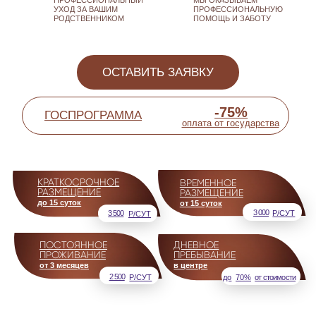
ПРОЖИВАНИЕ
ПРЕБЫВАНИЕ
от 3 месяцев
в центре
2 500
Р/СУТ
до
70%
от стоимости
ВСЕ УСЛУГИ
КВАЛИФИЦИРОВАННЫЙ
МЕДИЦИНСКИЕ
УХОД
УСЛУГИ
ОРГАНИЗАЦИЯ
ТРАНСФЕР
ДОСУГОВЫХ
МЕРОПРИЯТИЙ