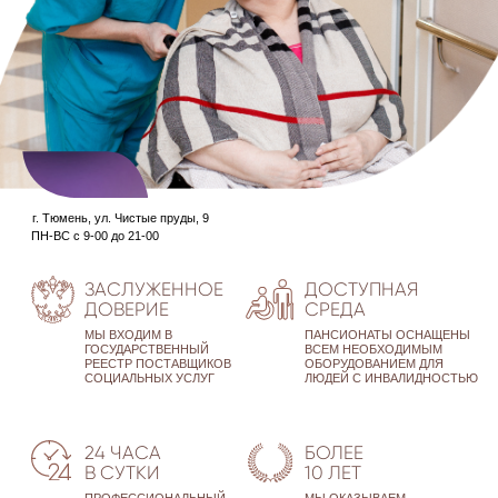
г. Тюмень, ул. Чистые пруды, 9
ПН-ВС с 9-00 до 21-00
ЗАСЛУЖЕННОЕ
ДОСТУПНАЯ
ДОВЕРИЕ
СРЕДА
МЫ ВХОДИМ В
ПАНСИОНАТЫ ОСНАЩЕНЫ
ГОСУДАРСТВЕННЫЙ
ВСЕМ НЕОБХОДИМЫМ
РЕЕСТР ПОСТАВЩИКОВ
ОБОРУДОВАНИЕМ ДЛЯ
СОЦИАЛЬНЫХ УСЛУГ
ЛЮДЕЙ С ИНВАЛИДНОСТЬЮ
24 ЧАСА
БОЛЕЕ
В СУТКИ
10 ЛЕТ
ПРОФЕССИОНАЛЬНЫЙ
МЫ ОКАЗЫВАЕМ
УХОД ЗА ВАШИМ
ПРОФЕССИОНАЛЬНУЮ
РОДСТВЕННИКОМ
ПОМОЩЬ И ЗАБОТУ
ОСТАВИТЬ ЗАЯВКУ
-75%
ГОСПРОГРАММА
оплата от государства
КРАТКОСРОЧНОЕ
ВРЕМЕННОЕ
РАЗМЕЩЕНИЕ
РАЗМЕЩЕНИЕ
до 15 суток
от 15 суток
3 000
3 500
Р/СУТ
Р/СУТ
ПОСТОЯННОЕ
ДНЕВНОЕ