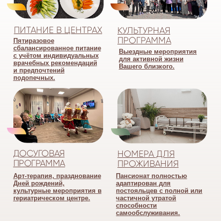
ВИШНЁВЫЙ
ЧИСТЫЕ ПРУДЫ
Район: Восточный
Район: Лесобаза
8-800-300-26-00
8-800-300-26-00
+7 (3452) 39-90-77
+7(3452) 51-11-61
звонки принимаются
звонки принимаются
с 8 до 17
с 8 до 17
625046 г. Тюмень,
625034 г. Тюмень,
ул. Вишневая, 9
ул. Чистые пруды, 9
ОТЗЫВЫ ЯНДЕКС
ОТЗЫВЫ ЯНДЕКС
ОТЗЫВЫ 2ГИС
ОТЗЫВЫ 2ГИС
ПОСТРОИТЬ МАРШРУТ
ПОСТРОИТЬ МАРШРУТ
ЗАКАЗАТЬ ТРАНСФЕР
ЗАКАЗАТЬ ТРАНСФЕР
pansionat_komfort@mail.ru
О ПОСТАВЩИКЕ СОЦИАЛЬНЫХ УСЛУГ
НАШИ ПАНСИОНАТЫ
КОМФОРТ
о компании