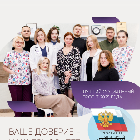
мы открыли три отделения гериатрического центра
на 150 мест. Наша цель — создать лучшие
условия для жизни и отдыха пожилых людей.
ОСТАВИТЬ ЗАЯВКУ
8-800-300-26-00
БЕСПЛАТНАЯ КОНСУЛЬТАЦИЯ
звонки принимаются с 8 до 17
ГОСПРОГРАММА
СПЕЦПРЕДЛОЖЕНИЕ
Акция действует на услуги пребывания,
действует при оплате 3-х месяцев