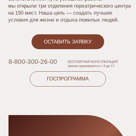
ПИТАНИЕ В ЦЕНТРАХ
КУЛЬТУРНАЯ
ПРОГРАММА
Пятиразовое
сбалансированное питание
Выездные мероприятия
с учётом индивидуальных
для активной жизни
врачебных рекомендаций
Вашего близкого.
и предпочтений
подопечных.
ДОСУГОВАЯ
НОМЕРА ДЛЯ
ПРОГРАММА
ПРОЖИВАНИЯ
Арт-терапия, празднование
Пансионат полностью
Дней рождений,
адаптирован для
культурные мероприятия в
постояльцев с полной или
гериатрическом центре.
частичной утратой
способности
самообслуживания.